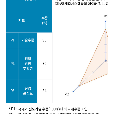
지능형계측시스템과의 데이터 정보 교환 
수준
지표
(%)
P1
기술수준
80
정책
P2
방향
80
부합성
산업
P3
34
관심도
* P1 :
국내외 선도기술 수준(100%) 대비 국내수준 기입