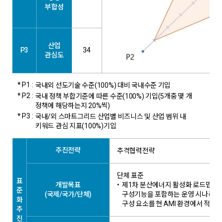
부합성
산업
P3
34
관심도
* P1 :
국내외 선도기술 수준(100%) 대비 국내수준 기입
* P2 :
국내 정책 부합기준에 따른 수준(100%) 기입(5개중 몇 개
정책에 해당하는지 20%씩)
* P3 :
국내/외 스마트그리드 산업별 비즈니스 및 산업 범위 내
키워드 관심 지표(100%)기입
추진전략
추격협력전략
단체 표준
표
개발목표
•
제1차 분산에너지 활성화 로드맵(20
준
(국제/국가/단체)
구성기능을 포함하는 운영 시나리오
화
구성 요소를 현 AMI 환경에서 적용할
추
진