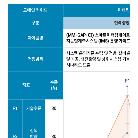
도메인 키워드
미터링 관
구분
전력량정보 
(MM-GAP-03) 스마트미터링게이트웨이(
아이템명
지능형계측시스템 (IMS) 운영 가이드라
시스템 운영기준 수립 및 적용, 설비 운영 
적용범위
및 가공, 배전운영 및 상위시스템 기능연계
시나리오 도출
수준
지표
(%)
P1
기술수준
80
정책
P2
방향
80