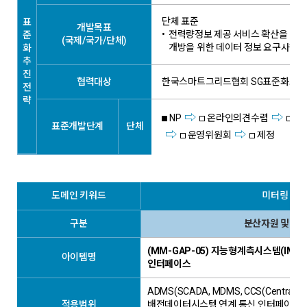
단체 표준
표
개발목표
•
전력량정보 제공 서비스 확산을 위하여
준
(국제/국가/단체)
개방을 위한 데이터 정보 요구사항 
화
추
진
협력대상
한국스마트그리드협회 SG표준화포럼
전
략
NP
온라인의견수렴
표
표준개발단계
단체
운영위원회
제정
도메인 키워드
미터링 관
구분
분산자원 및 계
(MM-GAP-05) 지능형계측시스템(IMS
아이템명
인터페이스
ADMS(SCADA, MDMS, CCS(Central Co
적용범위
배전데이터시스템 연계 통신 인터페이스 