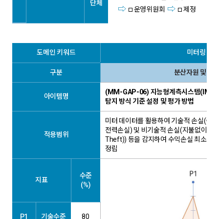
단체
운영위원회
제정
도메인 키워드
미터링 관
구분
분산자원 및 계
(MM-GAP-06) 지능형계측시스템(IMS)
아이템명
탐지 방식 기준 설정 및 평가 방법
미터 데이터를 활용하여 기술적 손실(송
전력손실) 및 비기술적 손실(지불없이 소비된
적용범위
Theft)) 등을 감지하여 수익손실 최소화
정립
수준
지표
(%)
P1
기술수준
80