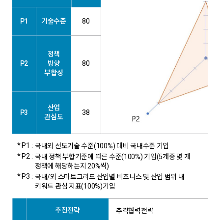
P1
기술수준
80
정책
P2
방향
80
부합성
산업
P3
38
관심도
* P1 :
국내외 선도기술 수준(100%) 대비 국내수준 기입
* P2 :
국내 정책 부합기준에 따른 수준(100%) 기입(5개중 몇 개
정책에 해당하는지 20%씩)
* P3 :
국내/외 스마트그리드 산업별 비즈니스 및 산업 범위 내
키워드 관심 지표(100%)기입
추진전략
추격협력전략