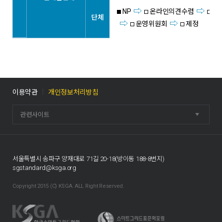
NP
온라인의견수렴
표
단체
운영위원회
제정
이용약관
개인정보처리방침
관련사이트
서울특별시 송파구 양재대로 71길 20-18(방이동 188-8번지)
sgstandard@ksga.org
Copyright 2015 (C) KSGA. ALL Right Reserved.