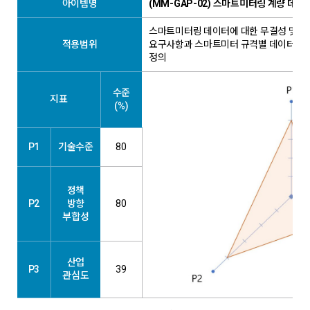
아이템명
(MM-GAP-02) 스마트미터링 계량 데이
스마트미터링 데이터에 대한 무결성 및 정합(C
적용범위
요구사항과 스마트미터 규격별 데이터 취득
정의
수준
지표
(%)
P1
기술수준
80
정책
P2
방향
80
부합성
산업
P3
39
관심도