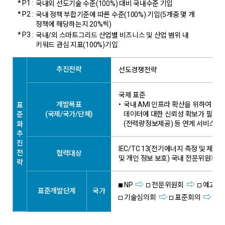
* P1 :
국내외 선도기술 수준(100%) 대비 국내수준 기입
* P2 :
국내 정책 부합기준에 따른 수준(100%) 기입(5개중 몇 개
정책에 해당하는지 20%씩)
* P3 :
국내/외 스마트그리드 산업별 비즈니스 및 산업 범위 내
키워드 관심 지표(100%)기입
추진전략
선도경쟁전략
국제 표준
개발목표
•
국내 AMI 인프라 확산을 위하여 
표
(국제/국가/단체)
데이터에 대한 신뢰성 확보가 필수적
준
(전력량정보제공) 등 연계 서비스로의
화
추
진
IEC/TC 13(전기에너지 측정 및 제어), 
전
협력대상
및 개인 정보 보호) 국내 전문위원회
략
NP
전문위원회
예고고
표준개발단계
국가
기술심의회
표준회의