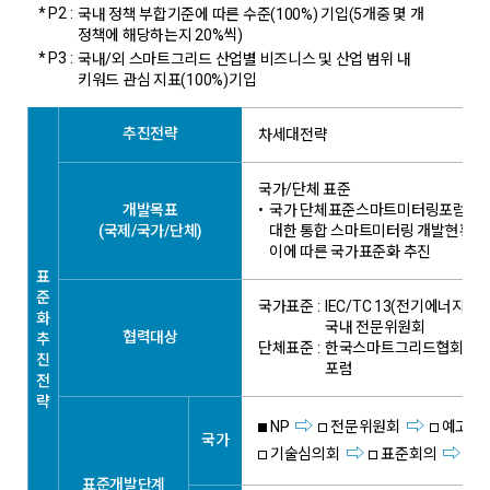
* P2 :
국내 정책 부합기준에 따른 수준(100%) 기입(5개중 몇 개
정책에 해당하는지 20%씩)
* P3 :
국내/외 스마트그리드 산업별 비즈니스 및 산업 범위 내
키워드 관심 지표(100%)기입
추진전략
차세대전략
국가/단체 표준
개발목표
•
국가 단체표준스마트미터링포럼 등을
(국제/국가/단체)
대한 통합 스마트미터링 개발현황을
이에 따른 국가표준화 추진
표
준
국가표준 :
IEC/TC 13(전기에너지 측
화
국내 전문위원회
협력대상
추
단체표준 :
한국스마트그리드협회 SG
진
포럼
전
략
NP
전문위원회
예고고
국가
기술심의회
표준회의
표준개발단계