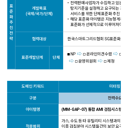
•
전력판매사업자가 수집하고 있는 AM
표
개발목표
탐지기준을 설정하고 요구되는 기술
준
(국제/국가/단체)
서비스를 위한 단체표준화 추진
화
•
해당 표준화 아이템은 지능형계측시스
추
표준화가 선제적으로 이루어져야 함
진
전
략
협력대상
한국스마트그리드협회 SG표준화포럼
NP
온라인의견수렴
표
표준개발단계
단체
운영위원회
제정
도메인 키워드
미터링 관
구분
전력수요관
아이템명
(MM-GAP-07) 통합 AMI 검침시스템
가스, 수도 등 타 유틸리티 시스템과의 연
적용범위
이종 검침분야 시스템들간의 보안 요구사항(