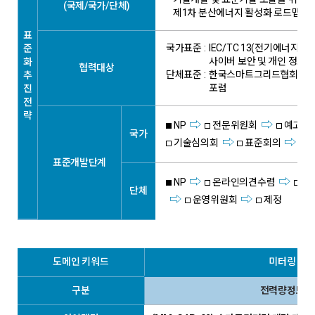
(국제/국가/단체)
제1차 분산에너지 활성화 로드맵(20
표
국가표준 :
IEC/TC 13(전기에너지 측정 
준
사이버 보안 및 개인 정보 
화
협력대상
단체표준 :
한국스마트그리드협회 SG
추
포럼
진
전
략
NP
전문위원회
예고고
국가
기술심의회
표준회의
표준개발단계
NP
온라인의견수렴
표
단체
운영위원회
제정
도메인 키워드
미터링 관
구분
전력량정보 