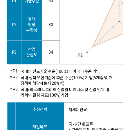
P1
기술수준
80
정책
P2
방향
80
부합성
산업
P3
34
관심도
* P1 :
국내외 선도기술 수준(100%) 대비 국내수준 기입
* P2 :
국내 정책 부합기준에 따른 수준(100%) 기입(5개중 몇 개
정책에 해당하는지 20%씩)
* P3 :
국내/외 스마트그리드 산업별 비즈니스 및 산업 범위 내
키워드 관심 지표(100%)기입
추진전략
차세대전략
국가/단체 표준
개발목표
•
기술개발 및 표준기술 도출을 위하여