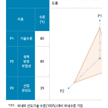
도출
수준
지표
(%)
P1
기술수준
80
정책
P2
방향
80
부합성
산업
P3
39
관심도
* P1 :
국내외 선도기술 수준(100%) 대비 국내수준 기입