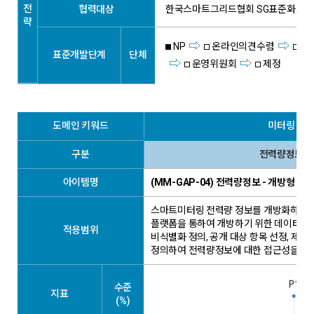
전
협력대상
한국스마트그리드협회 SG표준화포럼
략
NP
온라인의견수렴
표
표준개발단계
단체
운영위원회
제정
도메인 키워드
미터링 관
구분
전력량정보 
아이템명
(MM-GAP-04) 전력량정보 - 개방형 
스마트미터링 전력량 정보를 개방화하여 오
플랫폼을 통하여 개방하기 위한 데이터 
적용범위
비식별화 정의, 공개 대상 항목 선정, 제공
정의하여 전력량정보에 대한 접근성을 제
수준
지표
(%)