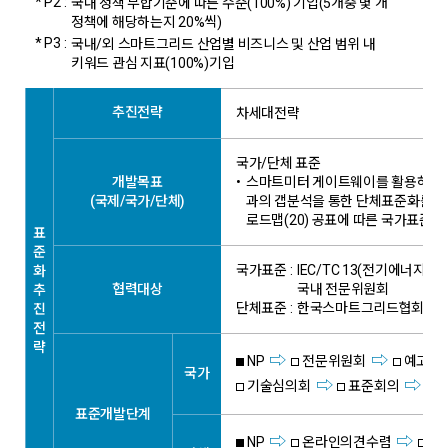
* P2 :
국내 정책 부합기준에 따른 수준(100%) 기입(5개중 몇 개
정책에 해당하는지 20%씩)
* P3 :
국내/외 스마트그리드 산업별 비즈니스 및 산업 범위 내
키워드 관심 지표(100%)기입
추진전략
차세대전략
국가/단체 표준
개발목표
•
스마트미터 게이트웨이를 활용하여 기존 DM
(국제/국가/단체)
과의 갭분석을 통한 단체표준화를 우
로드맵(20) 공표에 따른 국가표준화
표
준
국가표준 :
IEC/TC 13(전기에너지 측
화
협력대상
국내 전문위원회
추
단체표준 :
한국스마트그리드협회 S
진
전
략
NP
전문위원회
예고고
국가
기술심의회
표준회의
표준개발단계
NP
온라인의견수렴
표