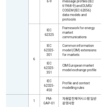
6-9
message profiles (IEC
61968-9) and DLMS/
COSEM (IEC 62056)
data models and
protocols
Framework for energy
IEC
market
62325
communications
IEC
Common information
62325-
model (CIM) extensions
301
for markets
6
IEC
CIM European market
62325-
model exchange profile
351
IEC
Profile and context
62325-
modelling rules
450
PM-
자동발전제어시스템 일반
1
GAP-01
운영사항