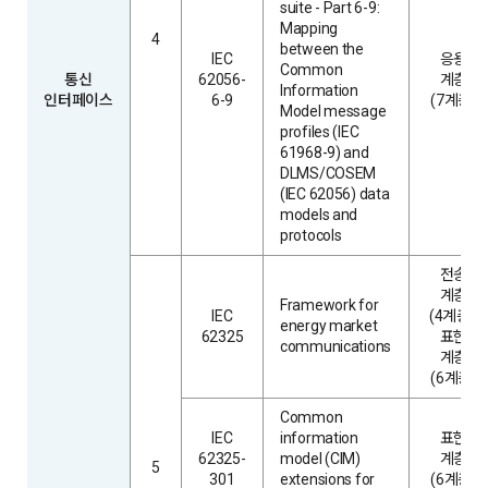
suite - Part 6-9:
Mapping
4
between the
IEC
응용
Common
통신
62056-
계층
Information
인터페이스
6-9
(7계층)
Model message
profiles (IEC
61968-9) and
DLMS/COSEM
(IEC 62056) data
models and
protocols
전송
계층
Framework for
IEC
(4계층),
energy market
62325
표현
communications
계층
(6계층)
Common
IEC
information
표현
62325-
model (CIM)
계층
5
301
extensions for
(6계층)