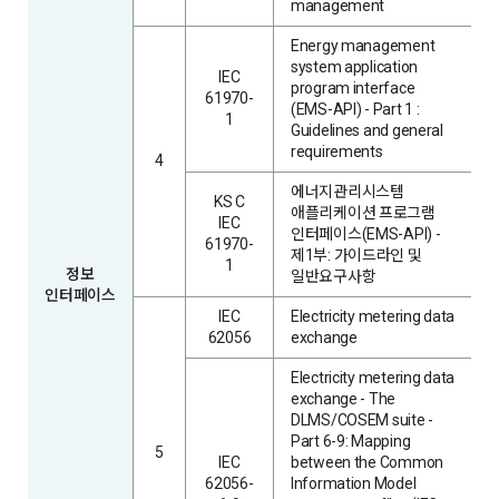
management
Energy management
system application
IEC
program interface
61970-
(EMS-API) - Part 1 :
1
Guidelines and general
requirements
4
에너지관리시스템
KS C
애플리케이션 프로그램
IEC
인터페이스(EMS-API) -
61970-
제1부: 가이드라인 및
1
정보
일반요구사항
인터페이스
IEC
Electricity metering data
62056
exchange
Electricity metering data
exchange - The
DLMS/COSEM suite -
Part 6-9: Mapping
5
IEC
between the Common
62056-
Information Model