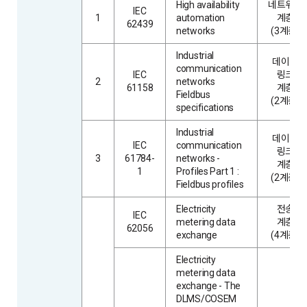
High availability
네트워크
IEC
1
automation
계층
62439
networks
(3계층)
Industrial
데이터
communication
IEC
링크
2
networks
61158
계층
Fieldbus
(2계층)
specifications
Industrial
데이터
IEC
communication
링크
3
61784-
networks -
계층
1
Profiles Part 1 :
(2계층)
Fieldbus profiles
Electricity
전송
IEC
metering data
계층
62056
exchange
(4계층)
Electricity
metering data
exchange - The
DLMS/COSEM