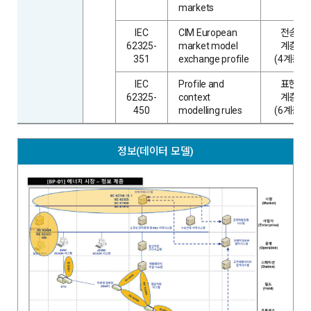
markets
IEC
CIM European
전송
62325-
market model
계층
351
exchange profile
(4계층)
IEC
Profile and
표현
62325-
context
계층
450
modelling rules
(6계층)
정보(데이터 모델)