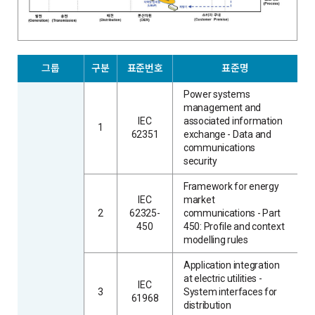
그룹
구분
표준번호
표준명
Power systems
management and
IEC
associated information
1
62351
exchange - Data and
communications
security
Framework for energy
IEC
market
2
62325-
communications - Part
450
450: Profile and context
modelling rules
Application integration
at electric utilities -
IEC
3
System interfaces for
61968
distribution