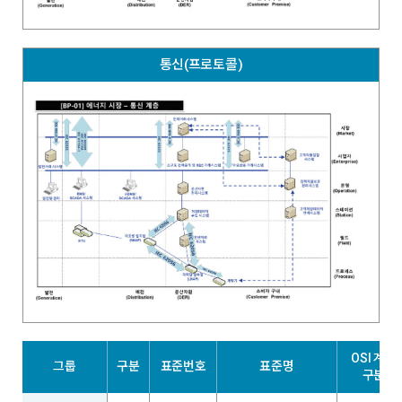
통신(프로토콜)
OSI 계층
그룹
구분
표준번호
표준명
구분