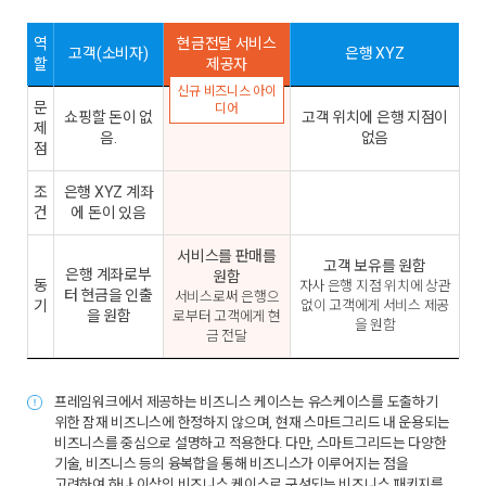
역
현금전달 서비스
고객(소비자)
은행 XYZ
할
제공자
신규 비즈니스 아이
문
디어
쇼핑할 돈이 없
고객 위치에 은행 지점이
제
음.
없음
점
조
은행 XYZ 계좌
건
에 돈이 있음
서비스를 판매를
고객 보유를 원함
은행 계좌로부
원함
동
자사 은행 지점 위치에 상관
터 현금을 인출
서비스로써 은행으
기
없이 고객에게 서비스 제공
을 원함
로부터 고객에게 현
을 원함
금 전달
프레임워크에서 제공하는 비즈니스 케이스는 유스케이스를 도출하기
위한 잠재 비즈니스에 한정하지 않으며, 현재 스마트그리드 내 운용되는
비즈니스를 중심으로 설명하고 적용한다. 다만, 스마트그리드는 다양한
기술, 비즈니스 등의 융복합을 통해 비즈니스가 이루어지는 점을
고려하여 하나 이상의 비즈니스 케이스로 구성되는 비즈니스 패키지를