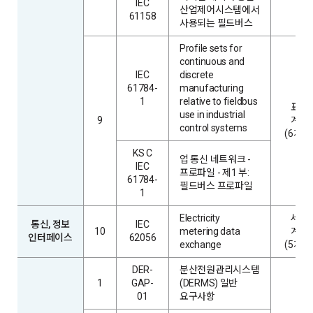
IEC
산업제어시스템에서
61158
사용되는 필드버스
Profile sets for
continuous and
IEC
discrete
61784-
manufacturing
1
relative to fieldbus
표현
use in industrial
9
계층
control systems
(6계층
KS C
업 통신 네트워크 -
IEC
프로파일 - 제1 부:
61784-
필드버스 프로파일
1
Electricity
세션
통신, 정보
IEC
10
metering data
계층
인터페이스
62056
exchange
(5계층
DER-
분산전원관리시스템
1
GAP-
(DERMS) 일반
01
요구사항