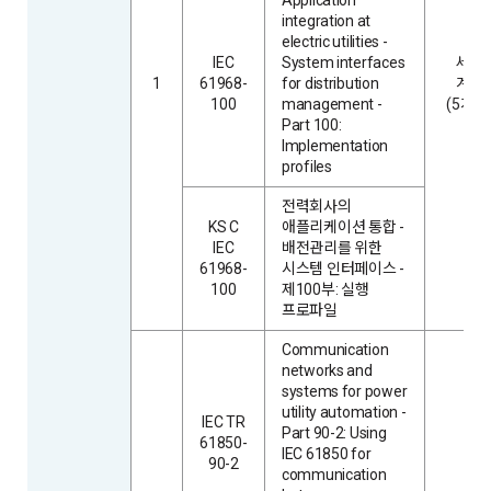
integration at
electric utilities -
IEC
System interfaces
세션
1
61968-
for distribution
계층
100
management -
(5계층
Part 100:
Implementation
profiles
전력회사의
KS C
애플리케이션 통합 -
IEC
배전관리를 위한
61968-
시스템 인터페이스 -
100
제100부: 실행
프로파일
Communication
networks and
systems for power
utility automation -
IEC TR
Part 90-2: Using
61850-
IEC 61850 for
90-2
communication