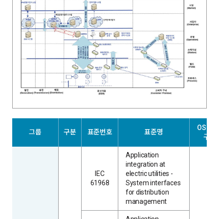
OSI 계
그룹
구분
표준번호
표준명
구분
Application
integration at
IEC
electric utilities -
61968
System interfaces
for distribution
management
Application