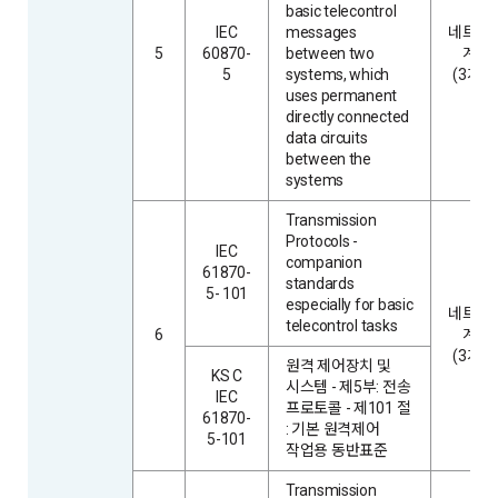
basic telecontrol
IEC
messages
네트워
5
60870-
between two
계층
5
systems, which
(3계층
uses permanent
directly connected
data circuits
between the
systems
Transmission
Protocols -
IEC
companion
61870-
standards
5- 101
especially for basic
네트워
telecontrol tasks
6
계층
(3계층
원격 제어장치 및
KS C
시스템 - 제5부: 전송
IEC
프로토콜 - 제101 절
61870-
: 기본 원격제어
5-101
작업용 동반표준
Transmission