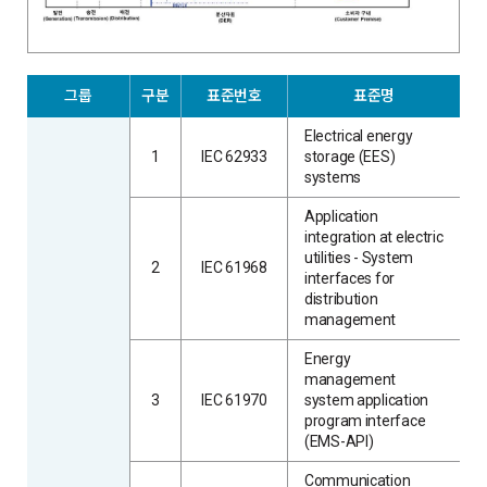
그룹
구분
표준번호
표준명
Electrical energy
1
IEC 62933
storage (EES)
systems
Application
integration at electric
utilities - System
2
IEC 61968
interfaces for
distribution
management
Energy
management
3
IEC 61970
system application
program interface
(EMS-API)
Communication