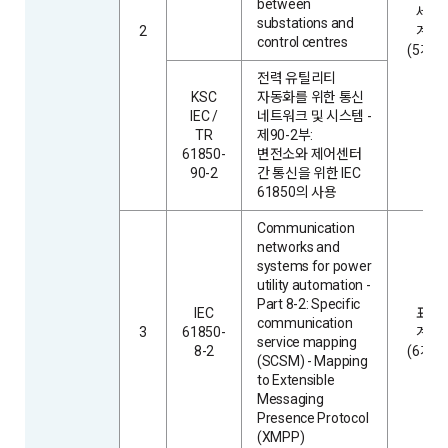
between
세션
substations and
2
계층
control centres
(5계층
전력 유틸리티
KSC
자동화를 위한 통신
IEC /
네트워크 및 시스템 -
TR
제90-2부:
61850-
변전소와 제어센터
90-2
간 통신을 위한 IEC
61850의 사용
Communication
networks and
systems for power
utility automation -
Part 8-2: Specific
IEC
표현
communication
3
61850-
계층
service mapping
8-2
(6계층
(SCSM) - Mapping
to Extensible
Messaging
Presence Protocol
(XMPP)