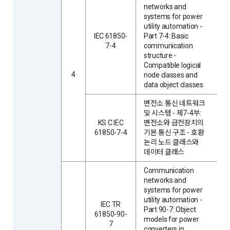
networks and
systems for power
utility automation -
IEC 61850-
Part 7-4: Basic
7-4
communication
structure -
Compatible logical
4
node classes and
data object classes
변전소 통신 네트워크
및 시스템 - 제7-4부:
KS C IEC
변전소와 급전장치의
61850-7-4
기본 통신 구조 - 호환
논리 노드 클래스와
데이터 클래스
Communication
networks and
systems for power
utility automation -
IEC TR
Part 90-7: Object
61850-90-
models for power
7
converters in