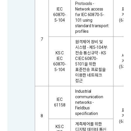
Protocols -
IEC
Network access
표현
60870-
for IEC 60870-5-
계층
5-104
101 using
(6계층
standard transport
profiles
7
원격제어 장비 및
시스템 - 제5-104부:
KS C
전송 통신규약 - KS
세션
IEC
C IEC 60870-
계층
60870-
5101을 위한
(5계층
5-104
표준전송 프로필을
이용한 네트워크
접근
Industrial
communication
IEC
networks -
61158
Fieldbus
표현
specification
8
계층
(6계층
계측제어를 위한
KS C
디지털 데이터 통신