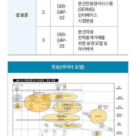
분산전원관리시스템
DER-
(DERMS)
2
GAP-
갭 표준
인터페이스
-
02
시험방법
분산자원
DER-
전력중개거래를
3
GAP-
위한 운영 모델 및
03
아키텍처
정보(데이터 모델)