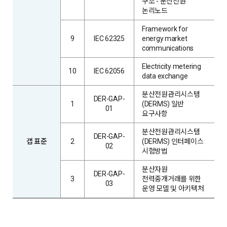
구조 - 분산전원
논리노드
Framework for
9
IEC 62325
energy market
communications
Electricity metering
10
IEC 62056
data exchange
분산전원관리시스템
DER-GAP-
1
(DERMS) 일반
01
요구사항
분산전원관리시스템
DER-GAP-
갭 표준
2
(DERMS) 인터페이스
02
시험방법
분산자원
DER-GAP-
3
전력중개거래를 위한
03
운영 모델 및 아키텍처