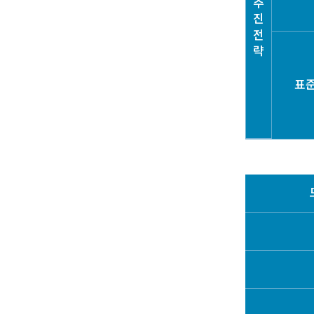
추
진
전
략
표