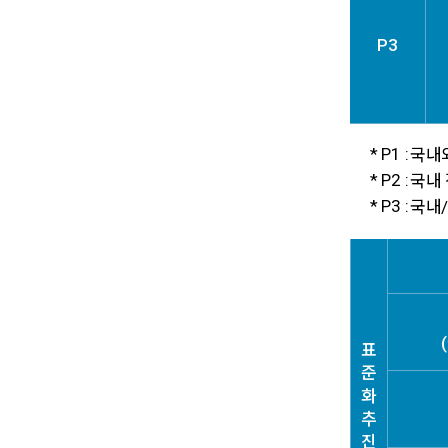
P3
* P1 :
국내외
* P2 :
국내 
* P3 :
국내/
표
준
화
추
진