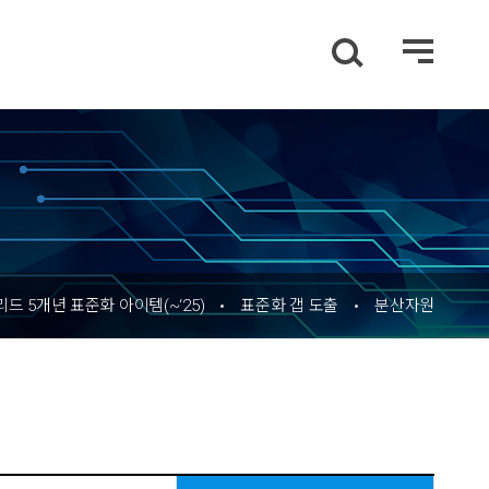
드 5개년 표준화 아이템(~‘25)
표준화 갭 도출
분산자원