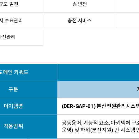
규모 발전
송·변전
지 수요관리
충전 서비스
자산관리
도메인 키워드
구분
아이템명
(DER-GAP-01) 분산전원관리시스
공동용어, 기능적 요소, 아키텍처 구
적용범위
운영) 및 하위(분산지원) 간 시스템