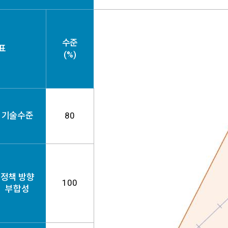
수준
표
(%)
기술수준
80
정책 방향
100
부합성