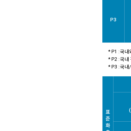
P3
* P1 :
국내외
* P2 :
국내 
* P3 :
국내/
표
준
화