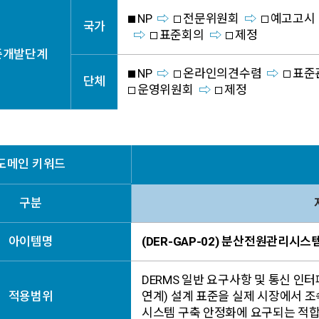
NP
전문위원회
예고고시
국가
표준회의
제정
준개발단계
NP
온라인의견수렴
표준
단체
운영위원회
제정
도메인 키워드
구분
아이템명
(DER-GAP-02) 분산전원관리시
DERMS 일반 요구사항 및 통신 인터페이스(I
적용범위
연계) 설계 표준을 실제 시장에서 
시스템 구축 안정화에 요구되는 적합