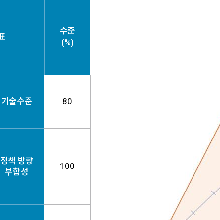
수준
표
(%)
기술수준
80
정책 방향
100
부합성