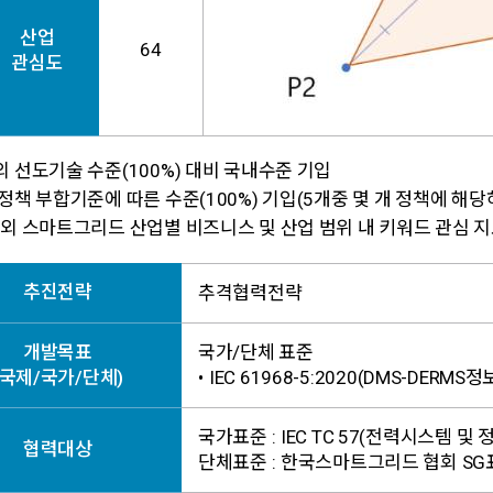
산업
64
관심도
 선도기술 수준(100%) 대비 국내수준 기입
정책 부합기준에 따른 수준(100%) 기입(5개중 몇 개 정책에 해당
외 스마트그리드 산업별 비즈니스 및 산업 범위 내 키워드 관심 지
추진전략
추격협력전략
개발목표
국가/단체 표준
(국제/국가/단체)
•
IEC 61968-5:2020(DMS-DE
국가표준 :
IEC TC 57(전력시스템 및
협력대상
단체표준 :
한국스마트그리드 협회 S