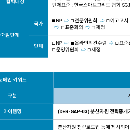
협력대상
단체표준 :
한국스마트그리드 협회 S
NP
전문위원회
예고고시
국가
표준회의
제정
준개발단계
NP
온라인의견수렴
표준
단체
운영위원회
제정
도메인 키워드
구분
아이템명
(DER-GAP-03) 분산자원 전력중
분산자원 전략로드맵 등에 제시되어