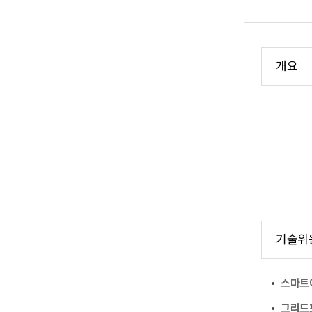
개요
기술위
스마트
그리드