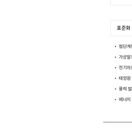
표준화
첨단계량
가상발전
전기자
태양광
풍력 
에너지