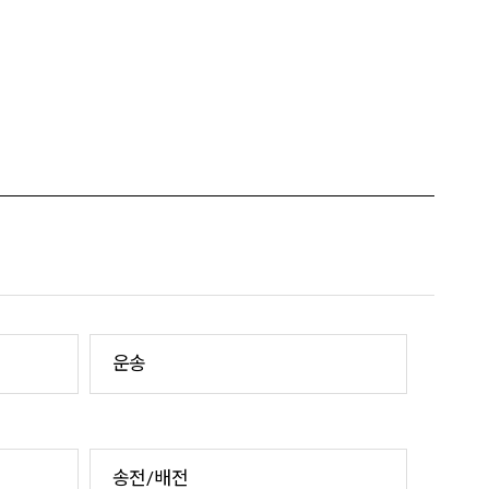
운송
송전/배전