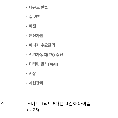
대규모 발전
송·변전
배전
분산자원
에너지 수요관리
전기자동차(EV) 충전
미터링 관리(AMI)
시장
자산관리
이스
스마트그리드 5개년 표준화 아이템
(~‘25)