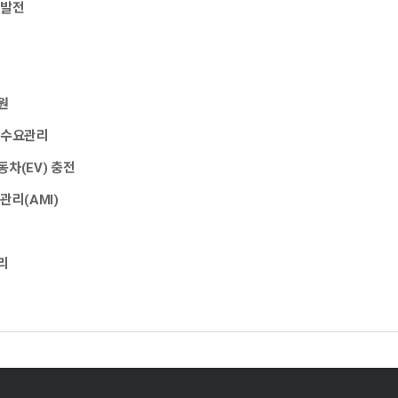
 발전
원
 수요관리
차(EV) 충전
관리(AMI)
리