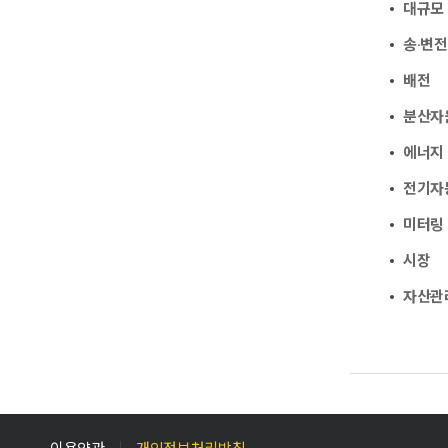
대규모
송·변전
배전
분산자
에너지
전기자동
미터링 
시장
자산관