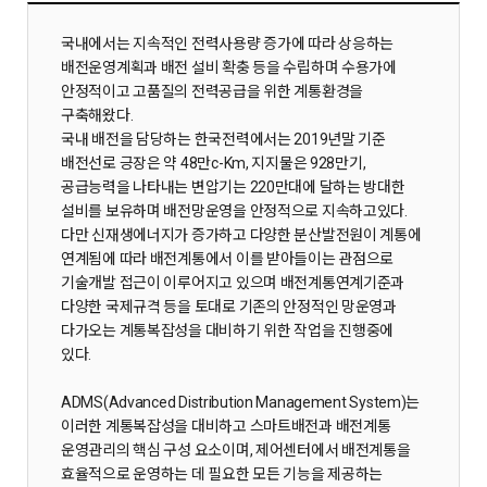
국내에서는 지속적인 전력사용량 증가에 따라 상응하는
배전운영계획과 배전 설비 확충 등을 수립하며 수용가에
안정적이고 고품질의 전력공급을 위한 계통환경을
구축해왔다.
국내 배전을 담당하는 한국전력에서는 2019년말 기준
배전선로 긍장은 약 48만c-Km, 지지물은 928만기,
공급능력을 나타내는 변압기는 220만대에 달하는 방대한
설비를 보유하며 배전망운영을 안정적으로 지속하고있다.
다만 신재생에너지가 증가하고 다양한 분산발전원이 계통에
연계됨에 따라 배전계통에서 이를 받아들이는 관점으로
기술개발 접근이 이루어지고 있으며 배전계통연계기준과
다양한 국제규격 등을 토대로 기존의 안정적인 망운영과
다가오는 계통복잡성을 대비하기 위한 작업을 진행중에
있다.
ADMS(Advanced Distribution Management System)는
이러한 계통복잡성을 대비하고 스마트배전과 배전계통
운영관리의 핵심 구성 요소이며, 제어센터에서 배전계통을
효율적으로 운영하는 데 필요한 모든 기능을 제공하는