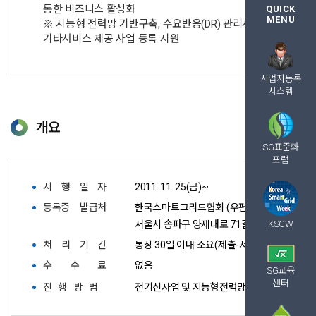
통한 비즈니스 활성화
QUICK
MENU
※ 지능형 전력망 기반구축, 수요반응(DR) 관리서비스,
기타서비스 제공 사업 등록 지원
사업자등록
시스템
개요
SG표준화
포럼
시
행
일
자
2011. 11. 25(금)~
등록증
발급처
한국스마트그리드협회 (우편등기접수)
서울시 송파구 양재대로 71길 20-18 (방이동
KSGW
처
리
기
간
통상 30일 이내 소요(제출-서류 검토-발급까지
수
수
료
없음
SG교육
센터
진 행 방 법
전기신사업 및 지능형전력망 사업자 등록 시