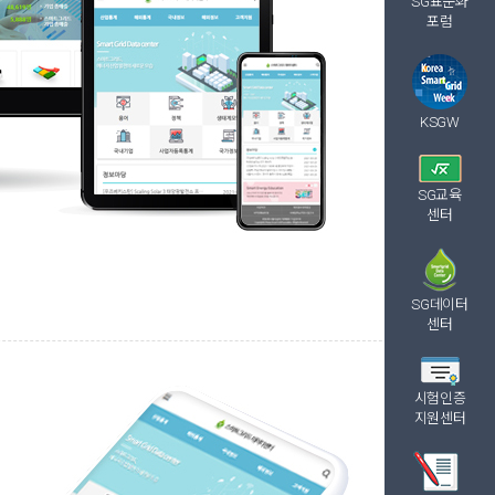
SG표준화
포럼
KSGW
SG교육
센터
SG데이터
센터
시험인증
지원센터