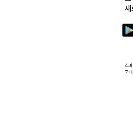
새
스마
국내