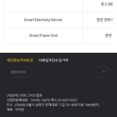
포스코ICT
Smart Electricity Service
한전 전력거
Smart Power Grid
한전
개인정보처리방침
이메일무단수집거부
관련사이트
(사)한국스마트그리드협회
사업자등록번호 : 109-82-10679,
팩스:02-6257-3627
주소 : (05638)서울시 송파구 양재대로 71길 20-18(방이동 188-8번지)
대표 : 구자균