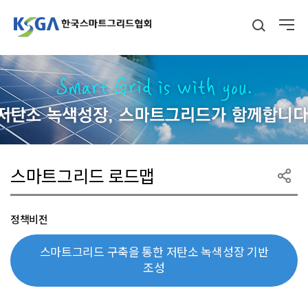
스마트그리드 로드맵
정책비전
스마트그리드 구축을 통한 저탄소 녹색성장 기반
조성