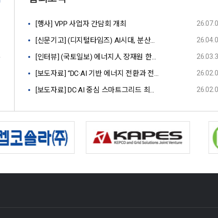
3
[행사] VPP 사업자 간담회 개최
26.07.
9
[신문기고] (디지털타임즈) AI시대, 분산형 전력망이 국가경쟁력이다
26.04.
4
[인터뷰] (국토일보) 에너지人 장재원 한국스마트그리드협회 상근부회장
26.03.
6
[보도자료] “DC·AI 기반 에너지 전환과 전력 산업의 미래 혁신 입증” ‘코리아 스마트그리드 엑스포2026’성
26.02.
3
[보도자료] DC·AI 중심 스마트그리드 최신 기술 총집결 ‘코리아 스마트그리드 엑스포2026’ 2월 4일 개막
26.02.