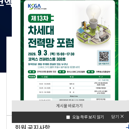
공지사항
[한국전력] ESS(5MWh) 운영모델 공동실증 참여 사업자 모집
26.07.2
[대한전기산업연합회] 전력기자재 수출 지원사업 안내
26.07.2
중소벤처 협력 R&D 집중공모 기간 운영 안내(~8.14.)
26.07.2
제36차 한국스마트그리드협회 표준 제정 4종 및 확인 6종 결과 안내
26.07.1
분산형전원 연계 기술기준 개정 공청회 개최 안내
26.07.0
게시물 바로가기
닫기
오늘 하루 보지 않기
회원 공지사항