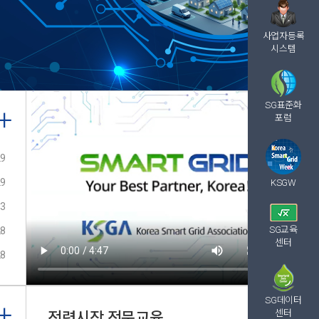
사업자등록
시스템
SG표준화
포럼
29
29
KSGW
03
SG교육
28
센터
28
SG데이터
센터
전력시장 전문교육