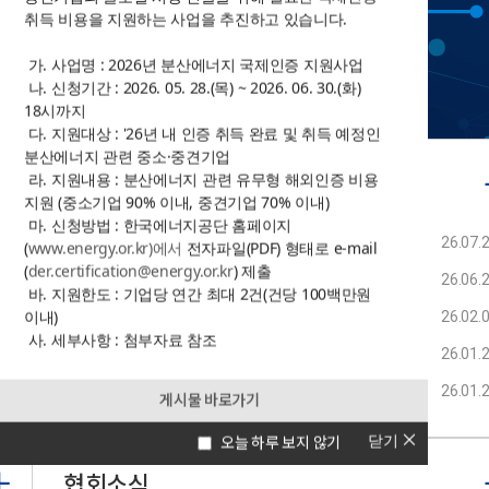
취득 비용을 지원하는 사업을 추진하고 있습니다.
가. 사업명 : 2026년 분산에너지 국제인증 지원사업
나. 신청기간 : 2026. 05. 28.(목) ~ 2026. 06. 30.(화)
18시까지
다. 지원대상 : '26년 내 인증 취득 완료 및 취득 예정인
분산에너지 관련 중소·중견기업
라. 지원내용 : 분산에너지 관련 유무형 해외인증 비용
행사안내
지원 (중소기업 90% 이내, 중견기업 70% 이내)
마. 신청방법 : 한국에너지공단 홈페이지
9
제13차 차세대전력망포럼 개최 안내
26.07.
(
www.energy.or.kr)에서
전자파일(PDF) 형태로 e-mail
(
der.certification@energy.or.kr
) 제출
9
한국 기업과의 파트너쉽을 희망하는 EU 기업
26.06.
바. 지원한도 : 기업당 연간 최대 2건(건당 100백만원
이내)
7
제31차 한국스마트그리드협회 분산자원 기술과 표준 공청회 개최 안내
26.02.
사. 세부사항 : 첨부자료 참조
6
제17회 한국스마트그리드협회 정기총회 개최 안내
26.01.
분산에너지 분야 기업의 많은 관심과 참여
8
“DC로 연결하고, AI로 제어하는 미래에너지” ‘코리아 스마트그리드 엑스포(2026 2월 4~6일)
26.01.
게시물 바로가기
부탁드립니다.
닫기
오늘 하루 보지 않기
협회소식
[첨부] 2026년 분산에너지 국제인증 지원사업.zip