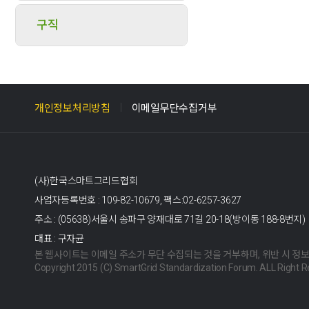
구직
개인정보처리방침
이메일무단수집거부
(사)한국스마트그리드협회
사업자등록번호 : 109-82-10679,
팩스:02-6257-3627
주소 : (05638)서울시 송파구 양재대로 71길 20-18(방이동 188-8번지)
대표 : 구자균
본 웹사이트는 이메일 주소가 무단 수집되는 것을 거부하며, 위반 시 정
Copyright 2015 (C) SmartGrid Standardization Forum. ALL Right R