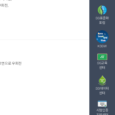
우회전,
SG표준화
포럼
KSGW
SG교육
방면으로 우회전
센터
SG데이터
센터
시험인증
지원센터