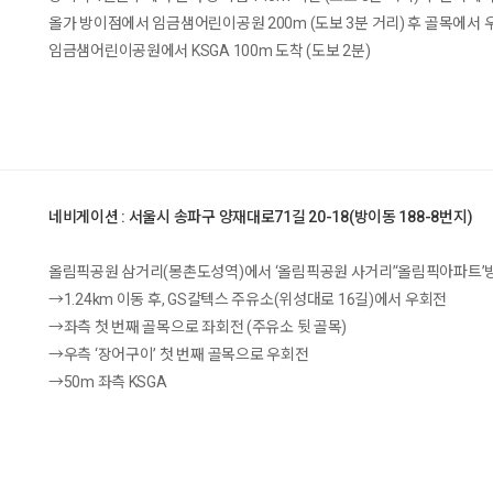
올가 방이점에서 임금샘어린이공원 200m (도보 3분 거리) 후 골목에서 
임금샘어린이공원에서 KSGA 100m 도착 (도보 2분)
네비게이션 : 서울시 송파구 양재대로71길 20-18(방이동 188-8번지)
올림픽공원 삼거리(몽촌도성역)에서 ‘올림픽공원 사거리’‘올림픽아파트’
→1.24km 이동 후, GS칼텍스 주유소(위성대로 16길)에서 우회전
→좌측 첫 번째 골목으로 좌회전 (주유소 뒷 골목)
→우측 ‘장어구이’ 첫 번째 골목으로 우회전
→50m 좌측 KSGA