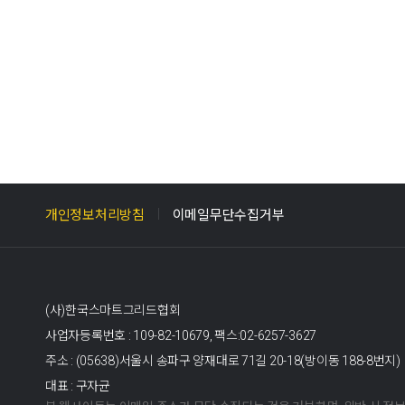
개인정보처리방침
이메일무단수집거부
(사)한국스마트그리드협회
사업자등록번호 : 109-82-10679,
팩스:02-6257-3627
주소 : (05638)서울시 송파구 양재대로 71길 20-18(방이동 188-8번지)
대표 : 구자균