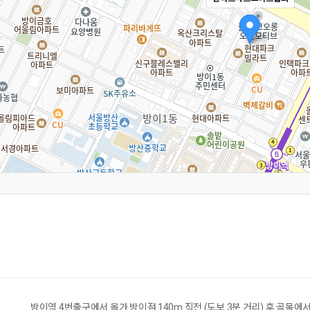
방이역 4번출구에서 올가 방이점 140m 직전 (도보 3분 거리) 후 골목에서