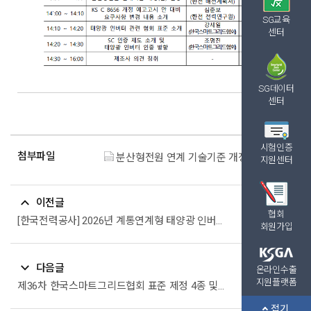
SG교육
센터
SG데이터
센터
시험인증
첨부파일
분산형전원 연계 기술기준 개정 공청회 계획.pdf (80.4K)
지원센터
이전글
협회
[한국전력공사] 2026년 계통연계형 태양광 인버터 시험비용 지원사업 공고
회원가입
다음글
온라인수출
지원플랫폼
제36차 한국스마트그리드협회 표준 제정 4종 및 확인 6종 결과 안내
접기