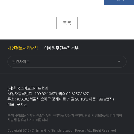
목록
개인정보처리방침
이메일무단수집거부
관련사이트
(사)한국스마트그리드협회
사업자등록번호 : 109-82-10679,
팩스:02-6257-3627
주소 : (05638)서울시 송파구 양재대로 71길 20-18(방이동 188-8번지)
대표 : 구자균
본 웹사이트는 이메일 주소가 무단 수집되는 것을 거부하며, 위반 시 정보통신망법에 의해
처벌 됨을 유념하시기 바랍니다.
Copyright 2015 (C) SmartGrid Standardization Forum. ALL Right Reserved.