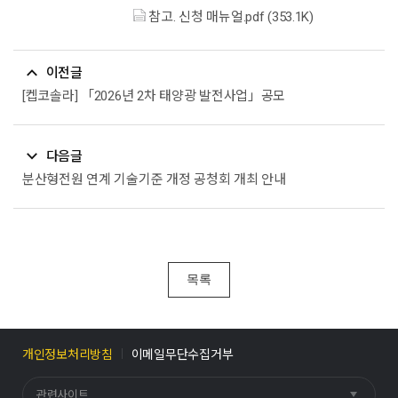
참고. 신청 매뉴얼.pdf (353.1K)
이전글
[켑코솔라] 「2026년 2차 태양광 발전사업」공모
다음글
분산형전원 연계 기술기준 개정 공청회 개최 안내
목록
개인정보처리방침
이메일무단수집거부
관련사이트