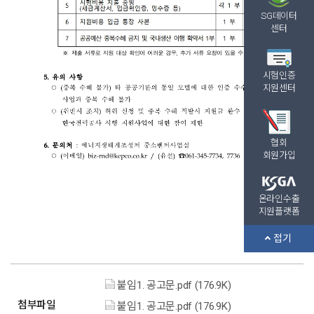
SG데이터
센터
시험인증
지원센터
협회
회원가입
온라인수출
지원플랫폼
접기
붙임1. 공고문.pdf (176.9K)
첨부파일
붙임1. 공고문.pdf (176.9K)