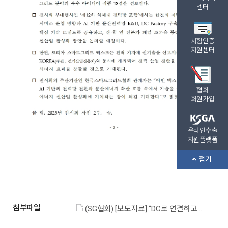
센터
시험인증
지원센터
협회
회원가입
온라인수출
지원플랫폼
접기
첨부파일
(SG협회) [보도자료] “DC로 연결하고, AI로 제어하는 미래에너지” ‘코리아 스마트그리드 엑스포2026’2월 4~6일 코엑스서 개최.pdf (193.2K)