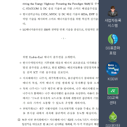
사업자등록
시스템
SG표준화
포럼
KSGW
SG교육
센터
SG데이터