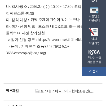
센터
나. 일시/장소 : 2026.2.4.(수), 15:00 ~ 17:30 / 코엑스
컨퍼런스룸 402호
시험인증
해당 주제에 관심이 있는 누구나
다. 참석 대상 :
지원센터
라. 참가 신청 방법 : 포스터 내 QR코드 또는 하단 신청링크
클릭하여 사전 참가신청
https://naver.me/5h1lr4bb
협회
○ 참가 신청 링크 :
회원가입
○ 문의 : 기획본부 조동민 대리(02-6257-
3638/eastpeople@ksga.org)
온라인수출
지원플랫폼
접기
첨부파일
[포스터] 스마트그리드협회(조동민)_제12차 차세대전력망 포럼_V2.jpg (2.7M)