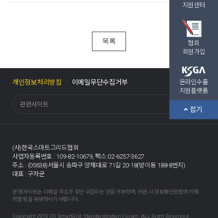
지원센터
목록
협회
회원가입
개인정보처리방침
이메일무단수집거부
온라인수출
지원플랫폼
관련사이트
접기
(사)한국스마트그리드협회
사업자등록번호 : 109-82-10679,
팩스:02-6257-3627
주소 : (05638)서울시 송파구 양재대로 71길 20-18(방이동 188-8번지)
대표 : 구자균
본 웹사이트는 이메일 주소가 무단 수집되는 것을 거부하며, 위반 시 정보통신망법에 의해
처벌 됨을 유념하시기 바랍니다.
Copyright 2015 (C) SmartGrid Standardization Forum. ALL Right Reserved.