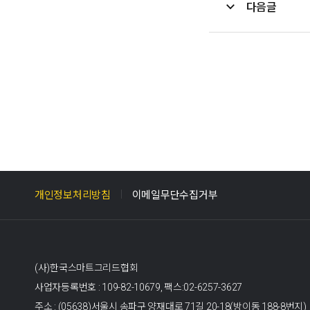
다음글
개인정보처리방침
이메일무단수집거부
(사)한국스마트그리드협회
사업자등록번호 : 109-82-10679,
팩스:02-6257-3627
주소 : (05638)서울시 송파구 양재대로 71길 20-18(방이동 188-8번지)