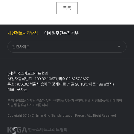
목록
개인정보처리방침
이메일무단수집거부
관련사이트
(사)한국스마트그리드협회
사업자등록번호 : 109-82-10679,
팩스:02-6257-3627
주소 : (05638)서울시 송파구 양재대로 71길 20-18(방이동 188-8번지)
대표 : 구자균
본 웹사이트는 이메일 주소가 무단 수집되는 것을 거부하며, 위반 시 정보통신망법에 의해
처벌 됨을 유념하시기 바랍니다.
Copyright 2015 (C) SmartGrid Standardization Forum. ALL Right Reserved.