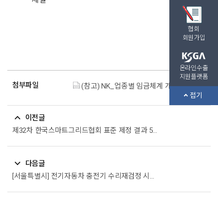
협회
회원가입
온라인수출
지원플랫폼
첨부파일
(참고) NK_업종별 임금체계 개편 컨설팅 브로슈어_251124.pdf (534.8K)
접기
이전글
제32차 한국스마트그리드협회 표준 제정 결과 5종 안내
다음글
[서울특별시] 전기자동차 충전기 수리재검정 시행 안내