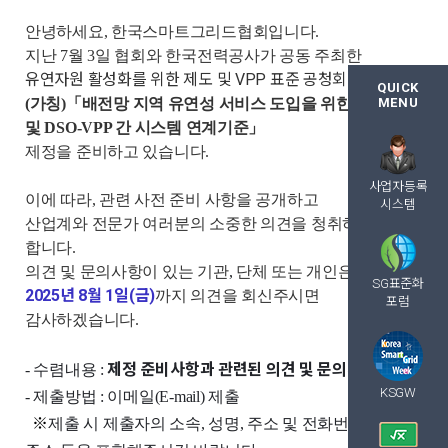
안녕하세요, 한국스마트그리드협회입니다.
지난 7월 3일 협회와 한국전력공사가 공동 주최한
유연자원 활성화를 위한 제도 및 VPP 표준 공청회
이후,
QUICK
(가칭)
「
배전망 지역 유연성 서비스 도입을 위한 운영 규칙
MENU
및
DSO-VPP 간 시스템 연계기준
」
제정
을 준비하고 있습니다.
사업자등록
이에 따라, 관련 사전 준비 사항을 공개하고
시스템
산업계와 전문가 여러분의 소중한 의견을 청취하고자
합니다.
의견 및 문의사항이 있는 기관
,
단체 또는 개인은
SG표준화
2025년 8월 1일(금)
까지 의견을 회신주시면
포럼
감사하겠습니다.
제정 준비사항과 관련된 의견 및 문의사항
- 수렴내용 :
KSGW
- 제출방법 : 이메일(E-mail) 제출
※
제출 시 제출자의 소속, 성명, 주소 및 전화번호, 이메일