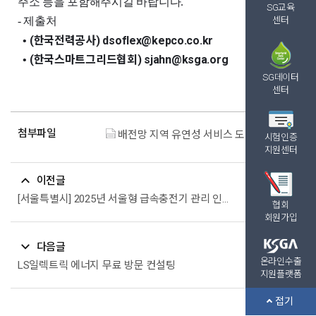
주소 등을 포함해주시길 바랍니다.
SG교육
- 제출처
센터
(한국전력공사) dsoflex@kepco.co.kr
•
(한국스마트그리드협회) sjahn@ksga.org
•
SG데이터
센터
첨부파일
배전망 지역 유연성 서비스 도입을 위한 운영 규칙 및 DSO-VPP간 시스템 연계기준 제정 관련파일.zip (15.5M)
시험인증
지원센터
이전글
[서울특별시] 2025년 서울형 급속충전기 관리 인증제 인증 참여신청 공고(2025.06.26~07.11)
협회
회원가입
다음글
온라인수출
LS일렉트릭 에너지 무료 방문 컨설팅
지원플랫폼
접기