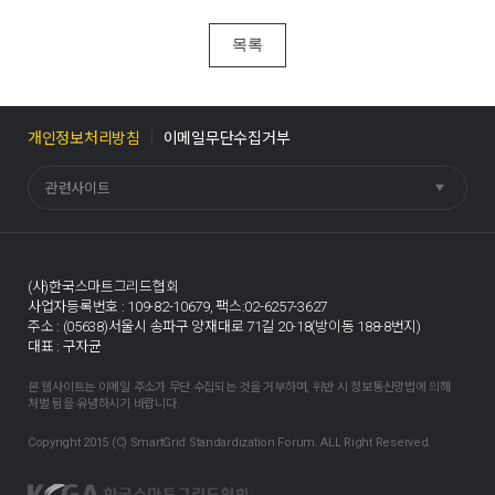
목록
개인정보처리방침
이메일무단수집거부
관련사이트
(사)한국스마트그리드협회
사업자등록번호 : 109-82-10679,
팩스:02-6257-3627
주소 : (05638)서울시 송파구 양재대로 71길 20-18(방이동 188-8번지)
대표 : 구자균
본 웹사이트는 이메일 주소가 무단 수집되는 것을 거부하며, 위반 시 정보통신망법에 의해
처벌 됨을 유념하시기 바랍니다.
Copyright 2015 (C) SmartGrid Standardization Forum. ALL Right Reserved.