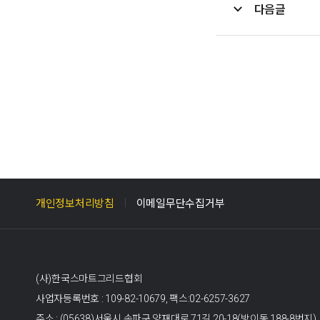
다음글
개인정보처리방침
이메일무단수집거부
(사)한국스마트그리드협회
사업자등록번호 : 109-82-10679,
팩스:02-6257-3627
주소 : (05638)서울시 송파구 양재대로 71길 20-18(방이동 188-8번지)